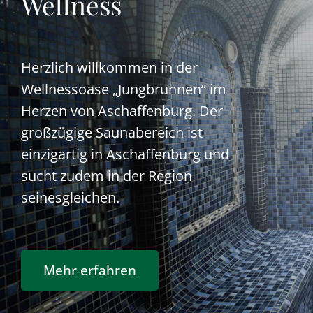
Wellness
Herzlich willkommen in der
Wellnessoase „Jungbrunnen“ im
Herzen von Aschaffenburg. Der
großzügige Saunabereich ist
einzigartig in Aschaffenburg und
sucht zudem in der Region
seinesgleichen.
Mehr erfahren