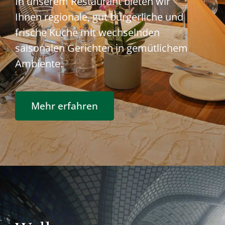
In unserem Restaurant bieten wir
Ihnen regionale, gut bürgerliche und
frische Küche mit wechselnden
saisonalen Gerichten in gemütlichem
Ambiente.
Mehr erfahren