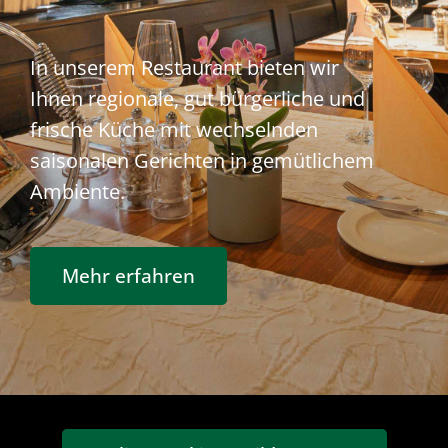
In unserem Restaurant bieten wir
Ihnen regionale, gut bürgerliche und
frische Küche mit wechselnden
saisonalen Gerichten in gemütlichem
Ambiente.
Mehr erfahren