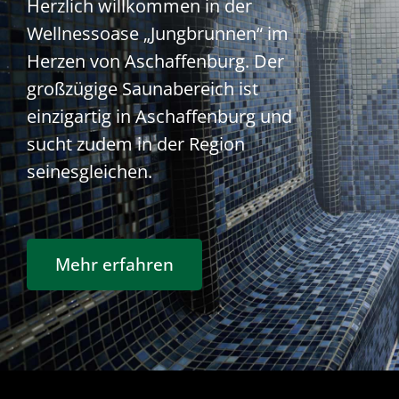
Herzlich willkommen in der
Wellnessoase „Jungbrunnen“ im
Herzen von Aschaffenburg. Der
großzügige Saunabereich ist
einzigartig in Aschaffenburg und
sucht zudem in der Region
seinesgleichen.
Mehr erfahren